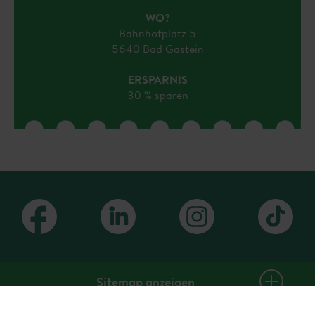
WO?
Bahnhofplatz 5
5640 Bad Gastein
ERSPARNIS
30 % sparen
Sitemap anzeigen