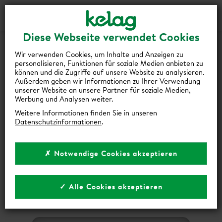
Gutscheine
Events
Suche
Login
Diese Webseite verwendet Cookies
HOPPLA! DA IST WOHL ETWAS
Wir verwenden Cookies, um Inhalte und Anzeigen zu
SCHIEFGELAUFEN!
personalisieren, Funktionen für soziale Medien anbieten zu
können und die Zugriffe auf unsere Website zu analysieren.
Außerdem geben wir Informationen zu Ihrer Verwendung
Die gewünschte Seite können wir leider nicht finden.
unserer Website an unsere Partner für soziale Medien,
Werbung und Analysen weiter.
Weitere Informationen finden Sie in unseren
Datenschutzinformationen
.
✗ Notwendige Cookies akzeptieren
✓ Alle Cookies akzeptieren