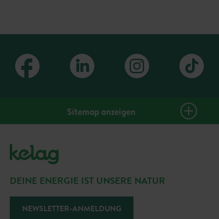
Sitemap anzeigen
PlusClub Homepage
Gutscheine
Events & Tickets
DEINE ENERGIE IST UNSERE NATUR
Sommerangebote
Gewinnspiele
NEWSLETTER-ANMELDUNG