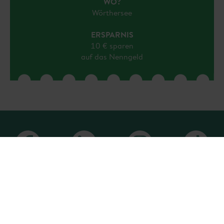
WO?
Wörthersee
ERSPARNIS
10 € sparen
auf das Nenngeld
Sitemap anzeigen
PlusClub Homepage