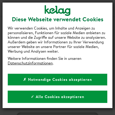
Gutscheine
Events
Suche
Login
Diese Webseite verwendet Cookies
HOPPLA! DA IST WOHL ETWAS
Wir verwenden Cookies, um Inhalte und Anzeigen zu
SCHIEFGELAUFEN!
personalisieren, Funktionen für soziale Medien anbieten zu
können und die Zugriffe auf unsere Website zu analysieren.
Außerdem geben wir Informationen zu Ihrer Verwendung
Die gewünschte Seite können wir leider nicht finden.
unserer Website an unsere Partner für soziale Medien,
Werbung und Analysen weiter.
Weitere Informationen finden Sie in unseren
Datenschutzinformationen
.
✗ Notwendige Cookies akzeptieren
✓ Alle Cookies akzeptieren