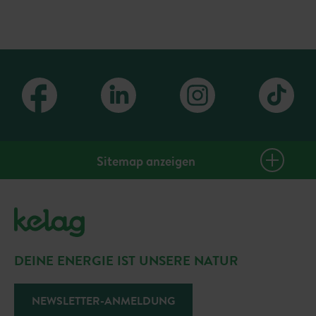
Sitemap anzeigen
PlusClub Homepage
Gutscheine
Events & Tickets
DEINE ENERGIE IST UNSERE NATUR
Sommerangebote
Gewinnspiele
NEWSLETTER-ANMELDUNG