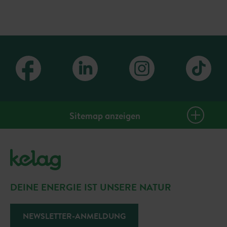
Sitemap anzeigen
PlusClub Homepage
Gutscheine
Events & Tickets
DEINE ENERGIE IST UNSERE NATUR
Sommerangebote
Gewinnspiele
NEWSLETTER-ANMELDUNG