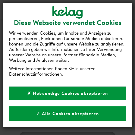
Gutscheine
Events
Suche
Login
Diese Webseite verwendet Cookies
HOPPLA! DA IST WOHL ETWAS
Wir verwenden Cookies, um Inhalte und Anzeigen zu
SCHIEFGELAUFEN!
personalisieren, Funktionen für soziale Medien anbieten zu
können und die Zugriffe auf unsere Website zu analysieren.
Außerdem geben wir Informationen zu Ihrer Verwendung
Die gewünschte Seite können wir leider nicht finden.
unserer Website an unsere Partner für soziale Medien,
Werbung und Analysen weiter.
Weitere Informationen finden Sie in unseren
Datenschutzinformationen
.
✗ Notwendige Cookies akzeptieren
✓ Alle Cookies akzeptieren